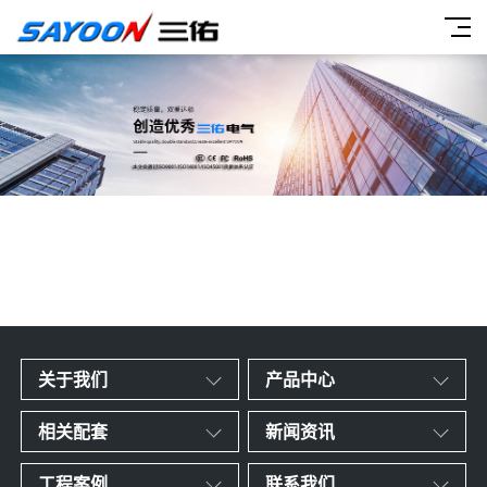
关于我们
产品中心
相关配套
新闻资讯
工程案例
联系我们