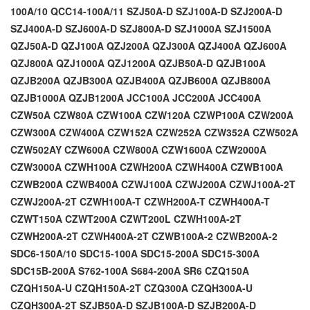
100A/10
QCC14-100A/11
SZJ50A-D
SZJ100A-D
SZJ200A-D
SZJ400A-D
SZJ600A-D
SZJ800A-D
SZJ1000A
SZJ1500A
QZJ50A-D
QZJ100A
QZJ200A
QZJ300A
QZJ400A
QZJ600A
QZJ800A
QZJ1000A
QZJ1200A
QZJB50A-D
QZJB100A
QZJB200A
QZJB300A
QZJB400A
QZJB600A
QZJB800A
QZJB1000A
QZJB1200A
JCC100A
JCC200A
JCC400A
CZW50A
CZW80A
CZW100A
CZW120A
CZWP100A
CZW200A
CZW300A
CZW400A
CZW152A
CZW252A
CZW352A
CZW502A
CZW502AY
CZW600A
CZW800A
CZW1600A
CZW2000A
CZW3000A
CZWH100A
CZWH200A
CZWH400A
CZWB100A
CZWB200A
CZWB400A
CZWJ100A
CZWJ200A
CZWJ100A-2T
CZWJ200A-2T
CZWH100A-T
CZWH200A-T
CZWH400A-T
CZWT150A
CZWT200A
CZWT200L
CZWH100A-2T
CZWH200A-2T
CZWH400A-2T
CZWB100A-2
CZWB200A-2
SDC6-150A/10
SDC15-100A
SDC15-200A
SDC15-300A
SDC15B-200A
S762-100A
S684-200A
SR6
CZQ150A
CZQH150A-U
CZQH150A-2T
CZQ300A
CZQH300A-U
CZQH300A-2T
SZJB50A-D
SZJB100A-D
SZJB200A-D