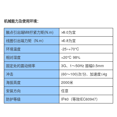
机械能力及使用环境：
触点引出端M8拧紧力矩(N.m)
≯9.0为宜
线圈引出端力矩（N.m）
≯0.8为宜
环境温度
-25~+70℃
相对湿度
+20℃ 98%
固定处的震动频率
3G、1～50Hz 振幅0.5mm
冲击
(60～100)次/分、加速度≤4g
海拔高度
2000米
安装方向
任意
防护等级
IP40（等效IEC60947）