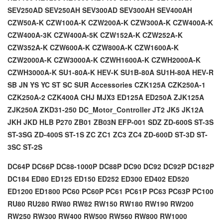
SEV250AD
SEV250AH
SEV300AD
SEV300AH
SEV400AH
CZW50A-K
CZW100A-K
CZW200A-K
CZW300A-K
CZW400A-K
CZW400A-3K
CZW400A-5K
CZW152A-K
CZW252A-K
CZW352A-K
CZW600A-K
CZW800A-K
CZW1600A-K
CZW2000A-K
CZW3000A-K
CZWH1600A-K
CZWH2000A-K
CZWH3000A-K
SU1-80A-K
HEV-K
SU1B-80A
SU1H-80A
HEV-R
SB
JN
YS
YC
ST
SC
SUR
Accessories
CZK125A
CZK250A-1
CZK250A-2
CZK400A
CHJ
MJX3
ED125A
ED250A
ZJK125A
ZJK250A
ZKD31-250
DC_Motor_Controller
JT2
JK5
JK12A
JKH
JKD
HLB
P270
ZB01
ZB03N
EFP-001
SDZ
ZD-600S
ST-3S
ST-3SG
ZD-400S
ST-1S
ZC
ZC1
ZC3
ZC4
ZD-600D
ST-3D
ST-
3SC
ST-2S
DC64P DC66P DC88-1000P DC88P DC90 DC92 DC92P DC182P
DC184 ED80 ED125 ED150 ED252 ED300 ED402 ED520
ED1200 ED1800 PC60 PC60P PC61 PC61P PC63 PC63P PC100
RU80 RU280 RW80 RW82 RW150 RW180 RW190 RW200
RW250 RW300 RW400 RW500 RW560 RW800 RW1000