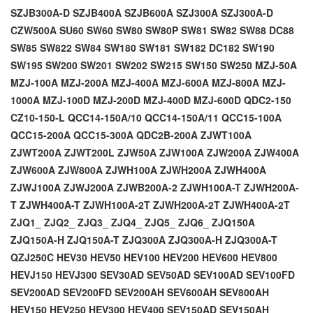
SZJB300A-D
SZJB400A
SZJB600A
SZJ300A
SZJ300A-D
CZW500A
SU60
SW60
SW80
SW80P
SW81
SW82
SW88
DC88
SW85
SW822
SW84
SW180
SW181
SW182
DC182
SW190
SW195
SW200
SW201
SW202
SW215
SW150
SW250
MZJ-50A
MZJ-100A
MZJ-200A
MZJ-400A
MZJ-600A
MZJ-800A
MZJ-
1000A
MZJ-100D
MZJ-200D
MZJ-400D
MZJ-600D
QDC2-150
CZ10-150-L
QCC14-150A/10
QCC14-150A/11
QCC15-100A
QCC15-200A
QCC15-300A
QDC2B-200A
ZJWT100A
ZJWT200A
ZJWT200L
ZJW50A
ZJW100A
ZJW200A
ZJW400A
ZJW600A
ZJW800A
ZJWH100A
ZJWH200A
ZJWH400A
ZJWJ100A
ZJWJ200A
ZJWB200A-2
ZJWH100A-T
ZJWH200A-
T
ZJWH400A-T
ZJWH100A-2T
ZJWH200A-2T
ZJWH400A-2T
ZJQ1_
ZJQ2_
ZJQ3_
ZJQ4_
ZJQ5_
ZJQ6_
ZJQ150A
ZJQ150A-H
ZJQ150A-T
ZJQ300A
ZJQ300A-H
ZJQ300A-T
QZJ250C
HEV30
HEV50
HEV100
HEV200
HEV600
HEV800
HEVJ150
HEVJ300
SEV30AD
SEV50AD
SEV100AD
SEV100FD
SEV200AD
SEV200FD
SEV200AH
SEV600AH
SEV800AH
HEV150
HEV250
HEV300
HEV400
SEV150AD
SEV150AH