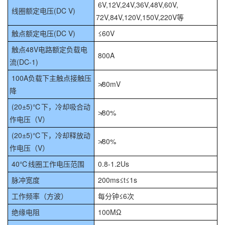
6V,12V,24V,36V,48V,60V,
线圈额定电压(DC V)
72V,84V,120V,150V,220V等
触点额定电压(DC V)
≤60V
触点48V电路额定负载电
800A
流(DC-1)
100A负载下主触点接触压
≯80mV
降
(20±5)℃下，冷却吸合动
≯80%
作电压（V）
(20±5)℃下，冷却释放动
≯80%
作电压（V）
40℃线圈工作电压范围
0.8-1.2Us
脉冲宽度
200ms≤t≤1s
工作频率（方波）
每分钟≤6次
绝缘电阻
100MΩ