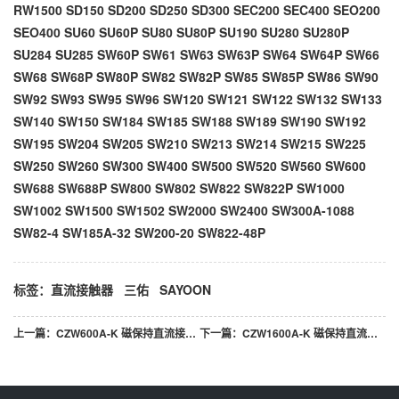
RW1500 SD150 SD200 SD250 SD300 SEC200 SEC400 SEO200
SEO400 SU60 SU60P SU80 SU80P SU190 SU280 SU280P
SU284 SU285 SW60P SW61 SW63 SW63P SW64 SW64P SW66
SW68 SW68P SW80P SW82 SW82P SW85 SW85P SW86 SW90
SW92 SW93 SW95 SW96 SW120 SW121 SW122 SW132 SW133
SW140 SW150 SW184 SW185 SW188 SW189 SW190 SW192
SW195 SW204 SW205 SW210 SW213 SW214 SW215 SW225
SW250 SW260 SW300 SW400 SW500 SW520 SW560 SW600
SW688 SW688P SW800 SW802 SW822 SW822P SW1000
SW1002 SW1500 SW1502 SW2000 SW2400 SW300A-1088
SW82-4 SW185A-32 SW200-20 SW822-48P
标签：
直流接触器
三佑
SAYOON
上一篇：
CZW600A-K 磁保持直流接触器
下一篇：
CZW1600A-K 磁保持直流接触器