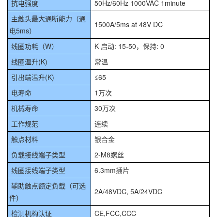
抗电强度
50Hz/60Hz 1000VAC 1minute
主触头最大通断能力（通
1500A/5ms at 48V DC
电5ms）
线圈功耗（W）
K 启动: 15-50，保持: 0
线圈温升(K)
常温
引出端温升(K)
≤65
电寿命
1万次
机械寿命
30万次
工作规范
连续
触点材料
银合金
负载接线端子类型
2-M8螺丝
线圈接线端子类型
6.3mm插片
辅助触点额定负载（可选
2A/48VDC, 5A/24VDC
件）
检测机构认证
CE,FCC,CCC