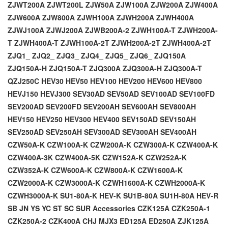
ZJWT200A
ZJWT200L
ZJW50A
ZJW100A
ZJW200A
ZJW400A
ZJW600A
ZJW800A
ZJWH100A
ZJWH200A
ZJWH400A
ZJWJ100A
ZJWJ200A
ZJWB200A-2
ZJWH100A-T
ZJWH200A-
T
ZJWH400A-T
ZJWH100A-2T
ZJWH200A-2T
ZJWH400A-2T
ZJQ1_
ZJQ2_
ZJQ3_
ZJQ4_
ZJQ5_
ZJQ6_
ZJQ150A
ZJQ150A-H
ZJQ150A-T
ZJQ300A
ZJQ300A-H
ZJQ300A-T
QZJ250C
HEV30
HEV50
HEV100
HEV200
HEV600
HEV800
HEVJ150
HEVJ300
SEV30AD
SEV50AD
SEV100AD
SEV100FD
SEV200AD
SEV200FD
SEV200AH
SEV600AH
SEV800AH
HEV150
HEV250
HEV300
HEV400
SEV150AD
SEV150AH
SEV250AD
SEV250AH
SEV300AD
SEV300AH
SEV400AH
CZW50A-K
CZW100A-K
CZW200A-K
CZW300A-K
CZW400A-K
CZW400A-3K
CZW400A-5K
CZW152A-K
CZW252A-K
CZW352A-K
CZW600A-K
CZW800A-K
CZW1600A-K
CZW2000A-K
CZW3000A-K
CZWH1600A-K
CZWH2000A-K
CZWH3000A-K
SU1-80A-K
HEV-K
SU1B-80A
SU1H-80A
HEV-R
SB
JN
YS
YC
ST
SC
SUR
Accessories
CZK125A
CZK250A-1
CZK250A-2
CZK400A
CHJ
MJX3
ED125A
ED250A
ZJK125A