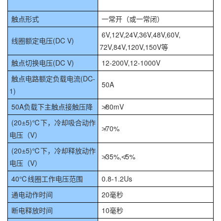
触点形式
一常开（或一常闭）
6V,12V,24V,36V,48V,60V,
线圈额定电压(DC V)
72V,84V,120V,150V等
触点切换电压(DC V)
12-200V,12-1000V
触点电路额定负载电流(DC-
50A
1)
50A负载下主触点接触压降
≯80mV
(20±5)℃下，冷却吸合动作
≯70%
电压（V）
(20±5)℃下，冷却释放动作
≯35%,≮5%
电压（V）
40℃线圈工作电压范围
0.8-1.2Us
通电动作时间
20毫秒
断电释放时间
10毫秒