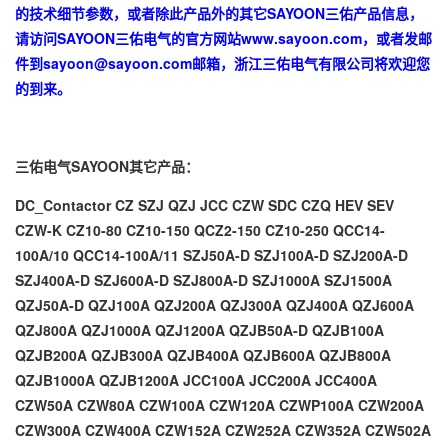
的技术细节参数，或者除此产品外的其它SAYOON三佑产品信息，
请访问SAYOON三佑电气的官方网站
www.sayoon.com
，或者发邮
件到
sayoon@sayoon.com
邮箱，浙江三佑电气有限公司将欢迎您
的到来。
三佑电气SAYOON其它产品：
DC_Contactor
CZ
SZJ
QZJ
JCC
CZW
SDC
CZQ
HEV
SEV
CZW-K
CZ10-80
CZ10-150
QCZ2-150
CZ10-250
QCC14-
100A/10
QCC14-100A/11
SZJ50A-D
SZJ100A-D
SZJ200A-D
SZJ400A-D
SZJ600A-D
SZJ800A-D
SZJ1000A
SZJ1500A
QZJ50A-D
QZJ100A
QZJ200A
QZJ300A
QZJ400A
QZJ600A
QZJ800A
QZJ1000A
QZJ1200A
QZJB50A-D
QZJB100A
QZJB200A
QZJB300A
QZJB400A
QZJB600A
QZJB800A
QZJB1000A
QZJB1200A
JCC100A
JCC200A
JCC400A
CZW50A
CZW80A
CZW100A
CZW120A
CZWP100A
CZW200A
CZW300A
CZW400A
CZW152A
CZW252A
CZW352A
CZW502A