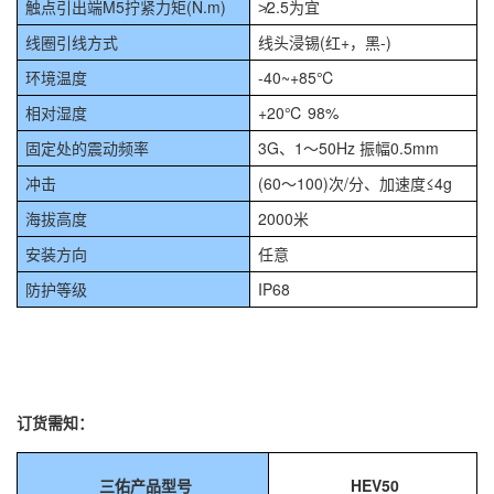
触点引出端M5拧紧力矩(N.m)
≯2.5为宜
线圈引线方式
线头浸锡(红+，黑-)
环境温度
-40~+85℃
相对湿度
+20℃ 98%
固定处的震动频率
3G、1～50Hz 振幅0.5mm
冲击
(60～100)次/分、加速度≤4g
海拔高度
2000米
安装方向
任意
防护等级
IP68
订货需知：
三佑产品型号
HEV50