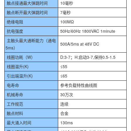
触点接通最大弹跳时间
10毫秒
触点断开最大弹跳时间
7毫秒
绝缘电阻
100MΩ
抗电强度
50Hz/60Hz 1800VAC 1minute
主触头最大通断能力（通电
500A/5ms at 48V DC
5ms）
线圈功耗（W）
D:3-7；H:启动3-7,保持0.5-1.5
线圈温升(K)
≤55
引出端温升(K)
≤65
电寿命
参考负载特性曲线图
机械寿命
30万次
工作规范
连续
触点材料
合金
最大涌入时间
130ms