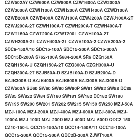
CZW502AY
CZW600A
CZW800A
CZW1600A
CZW2000A
CZW3000A
CZWH100A
CZWH200A
CZWH400A
CZWB100A
CZWB200A
CZWB400A
CZWJ100A
CZWJ200A
CZWJ100A-2T
CZWJ200A-2T
CZWH100A-T
CZWH200A-T
CZWH400A-T
CZWT150A
CZWT200A
CZWT200L
CZWH100A-2T
CZWH200A-2T
CZWH400A-2T
CZWB100A-2
CZWB200A-2
SDC6-150A/10
SDC15-100A
SDC15-200A
SDC15-300A
SDC15B-200A
S762-100A
S684-200A
SR6
CZQ150A
CZQH150A-U
CZQH150A-2T
CZQ300A
CZQH300A-U
CZQH300A-2T
SZJB50A-D
SZJB100A-D
SZJB200A-D
SZJB300A-D
SZJB400A
SZJB600A
SZJ300A
SZJ300A-D
CZW500A
SU60
SW60
SW80
SW80P
SW81
SW82
SW88
DC88
SW85
SW822
SW84
SW180
SW181
SW182
DC182
SW190
SW195
SW200
SW201
SW202
SW215
SW150
SW250
MZJ-50A
MZJ-100A
MZJ-200A
MZJ-400A
MZJ-600A
MZJ-800A
MZJ-
1000A
MZJ-100D
MZJ-200D
MZJ-400D
MZJ-600D
QDC2-150
CZ10-150-L
QCC14-150A/10
QCC14-150A/11
QCC15-100A
QCC15-200A
QCC15-300A
QDC2B-200A
ZJWT100A