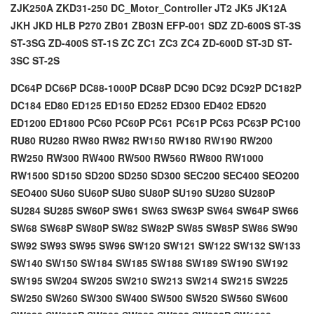
ZJK250A
ZKD31-250
DC_Motor_Controller
JT2
JK5
JK12A
JKH
JKD
HLB
P270
ZB01
ZB03N
EFP-001
SDZ
ZD-600S
ST-3S
ST-3SG
ZD-400S
ST-1S
ZC
ZC1
ZC3
ZC4
ZD-600D
ST-3D
ST-
3SC
ST-2S
DC64P DC66P DC88-1000P DC88P DC90 DC92 DC92P DC182P
DC184 ED80 ED125 ED150 ED252 ED300 ED402 ED520
ED1200 ED1800 PC60 PC60P PC61 PC61P PC63 PC63P PC100
RU80 RU280 RW80 RW82 RW150 RW180 RW190 RW200
RW250 RW300 RW400 RW500 RW560 RW800 RW1000
RW1500 SD150 SD200 SD250 SD300 SEC200 SEC400 SEO200
SEO400 SU60 SU60P SU80 SU80P SU190 SU280 SU280P
SU284 SU285 SW60P SW61 SW63 SW63P SW64 SW64P SW66
SW68 SW68P SW80P SW82 SW82P SW85 SW85P SW86 SW90
SW92 SW93 SW95 SW96 SW120 SW121 SW122 SW132 SW133
SW140 SW150 SW184 SW185 SW188 SW189 SW190 SW192
SW195 SW204 SW205 SW210 SW213 SW214 SW215 SW225
SW250 SW260 SW300 SW400 SW500 SW520 SW560 SW600