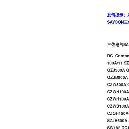
友情提示：
SAYOON
三佑电气SA
DC_Contac
100A/11
SZ
QZJ300A
Q
QZJB800A
CZW300A
CZWH100
CZWH100A
CZWB100A
CZQH150A
SZJB600A
SW182
DC