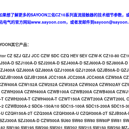
如果想了解更多的SAYOON三佑CZ10系列直流接触器的技术细节参数，
三佑电气的官方网站
www.sayoon.com
，或者发邮件到
sayoon@sayoon
YOON其它产品：
tor
CZ
SZJ
QZJ
JCC
CZW
SDC
CZQ
HEV
SEV
CZW-K
CZ10-80
CZ1
J50A-D
SZJ100A-D
SZJ200A-D
SZJ400A-D
SZJ600A-D
SZJ800A-D
ZJ400A
QZJ600A
QZJ800A
QZJ1000A
QZJ1200A
QZJB50A-D
QZJ
QZJB1000A
QZJB1200A
JCC100A
JCC200A
JCC400A
CZW50A
C
CZW400A
CZW152A
CZW252A
CZW352A
CZW502A
CZW502AY
CZ
A
CZWH200A
CZWH400A
CZWB100A
CZWB200A
CZWB400A
CZWJ
-T
CZWH200A-T
CZWH400A-T
CZWT150A
CZWT200A
CZWT200L
-2
CZWB200A-2
SDC6-150A/10
SDC15-100A
SDC15-200A
SDC15-3
-U
CZQH150A-2T
CZQ300A
CZQH300A-U
CZQH300A-2T
SZJB50A
SZJ300A
SZJ300A-D
CZW500A
SU60
SW60
SW80
SW80P
SW81
SW
182
SW190
SW195
SW200
SW201
SW202
SW215
SW150
SW250
MZ