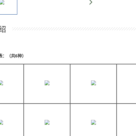
绍
表：（共6种）