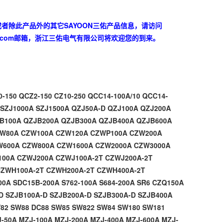
或者除此产品外的其它SAYOON三佑产品信息，请访问
.com
邮箱，浙江三佑电气有限公司将欢迎您的到来。
0-150
QCZ2-150
CZ10-250
QCC14-100A/10
QCC14-
SZJ1000A
SZJ1500A
QZJ50A-D
QZJ100A
QZJ200A
B100A
QZJB200A
QZJB300A
QZJB400A
QZJB600A
ZW80A
CZW100A
CZW120A
CZWP100A
CZW200A
W600A
CZW800A
CZW1600A
CZW2000A
CZW3000A
100A
CZWJ200A
CZWJ100A-2T
CZWJ200A-2T
CZWH100A-2T
CZWH200A-2T
CZWH400A-2T
00A
SDC15B-200A
S762-100A
S684-200A
SR6
CZQ150A
-D
SZJB100A-D
SZJB200A-D
SZJB300A-D
SZJB400A
82
SW88
DC88
SW85
SW822
SW84
SW180
SW181
J-50A
MZJ-100A
MZJ-200A
MZJ-400A
MZJ-600A
MZJ-