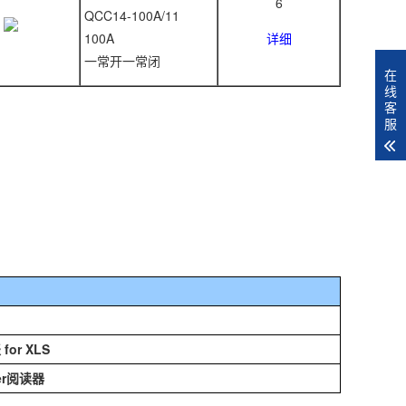
6
QCC14-100A/11
100A
详细
一常开一常闭
在
线
客
服
r XLS
der阅读器