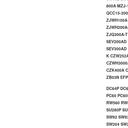
800A
MZJ-
QCC15-20
ZJWH100
ZJWH200A
ZJQ300A-
SEV200AD
SEV300AD
K
CZW252
CZWH3000
CZK400A
ZB03N
EFP
DC64P DC6
PC60 PC60
RW560 RW8
SU280P SU
SW92 SW93
SW204 SW2