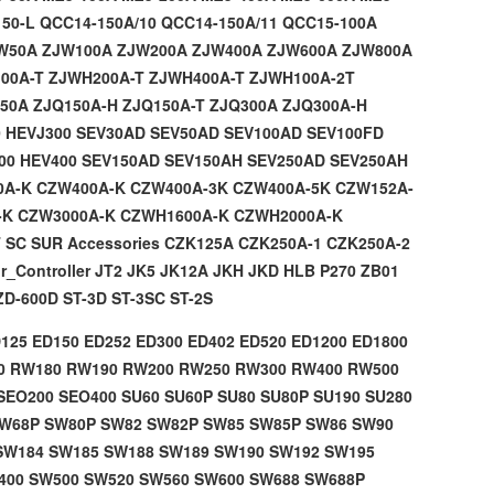
150-L
QCC14-150A/10
QCC14-150A/11
QCC15-100A
W50A
ZJW100A
ZJW200A
ZJW400A
ZJW600A
ZJW800A
00A-T
ZJWH200A-T
ZJWH400A-T
ZJWH100A-2T
150A
ZJQ150A-H
ZJQ150A-T
ZJQ300A
ZJQ300A-H
0
HEVJ300
SEV30AD
SEV50AD
SEV100AD
SEV100FD
00
HEV400
SEV150AD
SEV150AH
SEV250AD
SEV250AH
0A-K
CZW400A-K
CZW400A-3K
CZW400A-5K
CZW152A-
-K
CZW3000A-K
CZWH1600A-K
CZWH2000A-K
T
SC
SUR
Accessories
CZK125A
CZK250A-1
CZK250A-2
r_Controller
JT2
JK5
JK12A
JKH
JKD
HLB
P270
ZB01
ZD-600D
ST-3D
ST-3SC
ST-2S
125 ED150 ED252 ED300 ED402 ED520 ED1200 ED1800
50 RW180 RW190 RW200 RW250 RW300 RW400 RW500
SEO200 SEO400 SU60 SU60P SU80 SU80P SU190 SU280
SW68P SW80P SW82 SW82P SW85 SW85P SW86 SW90
SW184 SW185 SW188 SW189 SW190 SW192 SW195
400 SW500 SW520 SW560 SW600 SW688 SW688P