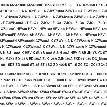
1000A
MZJ-100D
MZJ-200D
MZJ-400D
MZJ-600D
QDC2-150
CZ10-
0A
QCC15-300A
QDC2B-200A
ZJWT100A
ZJWT200A
ZJWT200L
ZJ
A
ZJWH200A
ZJWH400A
ZJWJ100A
ZJWJ200A
ZJWB200A-2
ZJWH1
-2T
ZJWH400A-2T
ZJQ1_
ZJQ2_
ZJQ3_
ZJQ4_
ZJQ5_
ZJQ6_
ZJQ
T
QZJ250C
HEV30
HEV50
HEV100
HEV200
HEV600
HEV800
HEVJ15
SEV200FD
SEV200AH
SEV600AH
SEV800AH
HEV150
HEV250
HEV3
SEV300AH
SEV400AH
CZW50A-K
CZW100A-K
CZW200A-K
CZW30
A-K
CZW352A-K
CZW600A-K
CZW800A-K
CZW1600A-K
CZW2000A
A-K
SU1-80A-K
HEV-K
SU1B-80A
SU1H-80A
HEV-R
SB
JN
YS
YC
S
CHJ
MJX3
ED125A
ED250A
ZJK125A
ZJK250A
ZKD31-250
DC_Moto
-001
SDZ
ZD-600S
ST-3S
ST-3SG
ZD-400S
ST-1S
ZC
ZC1
ZC3
ZC4
6P DC88-1000P DC88P DC90 DC92 DC92P DC182P DC184 ED80 ED
P PC61 PC61P PC63 PC63P PC100 RU80 RU280 RW80 RW82 RW1
00 RW1000 RW1500 SD150 SD200 SD250 SD300 SEC200 SEC400 
284 SU285 SW60P SW61 SW63 SW63P SW64 SW64P SW66 SW68 
 SW95 SW96 SW120 SW121 SW122 SW132 SW133 SW140 SW150 
05 SW210 SW213 SW214 SW215 SW225 SW250 SW260 SW300 SW