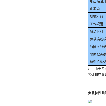
引出端温升(
电寿命
机械寿命
工作规范
触点材料
负载接线
线圈接线
辅助触点额
检测机构
注：由于考
等做相应调
负载特性曲