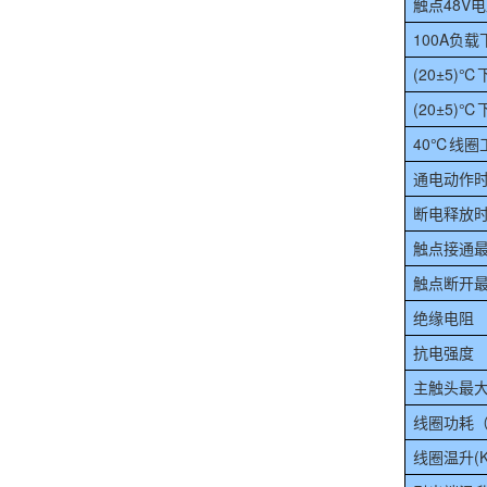
触点48V电
100A负
(20±5)
(20±5)
40℃线圈
通电动作
断电释放
触点接通最
触点断开最
绝缘电阻
抗电强度
主触头最大
线圈功耗
线圈温升(K