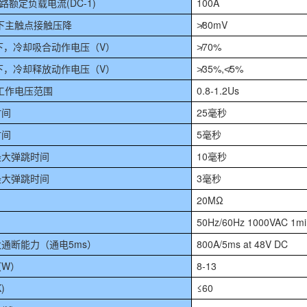
路额定负载电流(DC-1)
100A
载下主触点接触压降
≯80mV
℃下，冷却吸合动作电压（V）
≯70%
℃下，冷却释放动作电压（V）
≯35%,≮5%
工作电压范围
0.8-1.2Us
时间
25毫秒
时间
5毫秒
大弹跳时间
10毫秒
大弹跳时间
3毫秒
20MΩ
50Hz/60Hz 1000VAC 1mi
通断能力（通电5ms）
800A/5ms at 48V DC
（W）
8-13
)
≤60