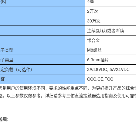
K)
≤65
2万次
30万次
连续(默认)或者断续
银合金
端子类型
M8螺丝
端子类型
6.3mm插片
定负载（可选件）
2A/48VDC, 5A/24VDC
认证
CCC,CE,FCC
虑到用户的使用环境不同，要求的性能重点不同，为更好提升产品的综合
整。以上参数仅做参考，详细请参考三佑直流接触器选用指南及使用可靠
线图：