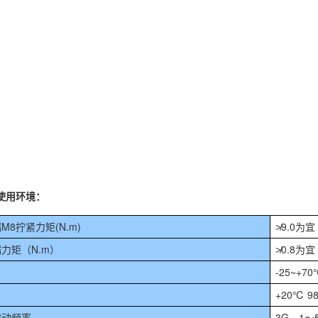
：
使用环境：
8拧紧力矩(N.m)
≯9.0为宜
力矩（N.m）
≯0.8为宜
-25~+7
+20℃ 9
震动频率
3G、1～5