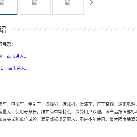
绍
互展示：
M
点击进入...
2L
点击进入...
叉车、电瓶车、牵引车、挖掘机、砖瓦机、清洁车、汽车空调、通讯电源
量大，使用寿命长，维护简单等特点，深受用户欢迎。该产品按照部标JB2286-78
和有关试验单位试验，满足部标规范要求，用户多年使用，最大限度地满