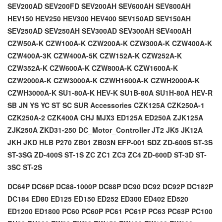
SEV200AD
SEV200FD
SEV200AH
SEV600AH
SEV800AH
HEV150
HEV250
HEV300
HEV400
SEV150AD
SEV150AH
SEV250AD
SEV250AH
SEV300AD
SEV300AH
SEV400AH
CZW50A-K
CZW100A-K
CZW200A-K
CZW300A-K
CZW400A-K
CZW400A-3K
CZW400A-5K
CZW152A-K
CZW252A-K
CZW352A-K
CZW600A-K
CZW800A-K
CZW1600A-K
CZW2000A-K
CZW3000A-K
CZWH1600A-K
CZWH2000A-K
CZWH3000A-K
SU1-80A-K
HEV-K
SU1B-80A
SU1H-80A
HEV-R
SB
JN
YS
YC
ST
SC
SUR
Accessories
CZK125A
CZK250A-1
CZK250A-2
CZK400A
CHJ
MJX3
ED125A
ED250A
ZJK125A
ZJK250A
ZKD31-250
DC_Motor_Controller
JT2
JK5
JK12A
JKH
JKD
HLB
P270
ZB01
ZB03N
EFP-001
SDZ
ZD-600S
ST-3S
ST-3SG
ZD-400S
ST-1S
ZC
ZC1
ZC3
ZC4
ZD-600D
ST-3D
ST-
3SC
ST-2S
DC64P DC66P DC88-1000P DC88P DC90 DC92 DC92P DC182P
DC184 ED80 ED125 ED150 ED252 ED300 ED402 ED520
ED1200 ED1800 PC60 PC60P PC61 PC61P PC63 PC63P PC100