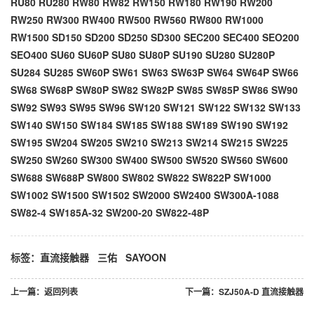
RU80 RU280 RW80 RW82 RW150 RW180 RW190 RW200
RW250 RW300 RW400 RW500 RW560 RW800 RW1000
RW1500 SD150 SD200 SD250 SD300 SEC200 SEC400 SEO200
SEO400 SU60 SU60P SU80 SU80P SU190 SU280 SU280P
SU284 SU285 SW60P SW61 SW63 SW63P SW64 SW64P SW66
SW68 SW68P SW80P SW82 SW82P SW85 SW85P SW86 SW90
SW92 SW93 SW95 SW96 SW120 SW121 SW122 SW132 SW133
SW140 SW150 SW184 SW185 SW188 SW189 SW190 SW192
SW195 SW204 SW205 SW210 SW213 SW214 SW215 SW225
SW250 SW260 SW300 SW400 SW500 SW520 SW560 SW600
SW688 SW688P SW800 SW802 SW822 SW822P SW1000
SW1002 SW1500 SW1502 SW2000 SW2400 SW300A-1088
SW82-4 SW185A-32 SW200-20 SW822-48P
标签：
直流接触器
三佑
SAYOON
上一篇：
返回列表
下一篇：
SZJ50A-D 直流接触器