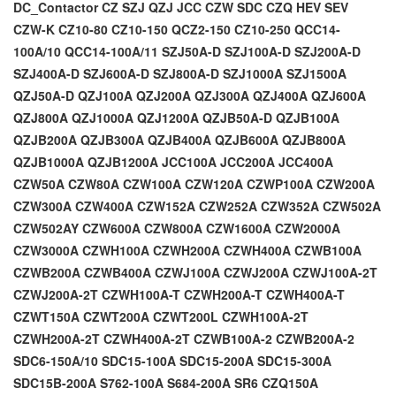
DC_Contactor
CZ
SZJ
QZJ
JCC
CZW
SDC
CZQ
HEV
SEV
CZW-K
CZ10-80
CZ10-150
QCZ2-150
CZ10-250
QCC14-
100A/10
QCC14-100A/11
SZJ50A-D
SZJ100A-D
SZJ200A-D
SZJ400A-D
SZJ600A-D
SZJ800A-D
SZJ1000A
SZJ1500A
QZJ50A-D
QZJ100A
QZJ200A
QZJ300A
QZJ400A
QZJ600A
QZJ800A
QZJ1000A
QZJ1200A
QZJB50A-D
QZJB100A
QZJB200A
QZJB300A
QZJB400A
QZJB600A
QZJB800A
QZJB1000A
QZJB1200A
JCC100A
JCC200A
JCC400A
CZW50A
CZW80A
CZW100A
CZW120A
CZWP100A
CZW200A
CZW300A
CZW400A
CZW152A
CZW252A
CZW352A
CZW502A
CZW502AY
CZW600A
CZW800A
CZW1600A
CZW2000A
CZW3000A
CZWH100A
CZWH200A
CZWH400A
CZWB100A
CZWB200A
CZWB400A
CZWJ100A
CZWJ200A
CZWJ100A-2T
CZWJ200A-2T
CZWH100A-T
CZWH200A-T
CZWH400A-T
CZWT150A
CZWT200A
CZWT200L
CZWH100A-2T
CZWH200A-2T
CZWH400A-2T
CZWB100A-2
CZWB200A-2
SDC6-150A/10
SDC15-100A
SDC15-200A
SDC15-300A
SDC15B-200A
S762-100A
S684-200A
SR6
CZQ150A