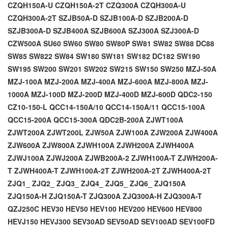
CZQH150A-U
CZQH150A-2T
CZQ300A
CZQH300A-U
CZQH300A-2T
SZJB50A-D
SZJB100A-D
SZJB200A-D
SZJB300A-D
SZJB400A
SZJB600A
SZJ300A
SZJ300A-D
CZW500A
SU60
SW60
SW80
SW80P
SW81
SW82
SW88
DC88
SW85
SW822
SW84
SW180
SW181
SW182
DC182
SW190
SW195
SW200
SW201
SW202
SW215
SW150
SW250
MZJ-50A
MZJ-100A
MZJ-200A
MZJ-400A
MZJ-600A
MZJ-800A
MZJ-
1000A
MZJ-100D
MZJ-200D
MZJ-400D
MZJ-600D
QDC2-150
CZ10-150-L
QCC14-150A/10
QCC14-150A/11
QCC15-100A
QCC15-200A
QCC15-300A
QDC2B-200A
ZJWT100A
ZJWT200A
ZJWT200L
ZJW50A
ZJW100A
ZJW200A
ZJW400A
ZJW600A
ZJW800A
ZJWH100A
ZJWH200A
ZJWH400A
ZJWJ100A
ZJWJ200A
ZJWB200A-2
ZJWH100A-T
ZJWH200A-
T
ZJWH400A-T
ZJWH100A-2T
ZJWH200A-2T
ZJWH400A-2T
ZJQ1_
ZJQ2_
ZJQ3_
ZJQ4_
ZJQ5_
ZJQ6_
ZJQ150A
ZJQ150A-H
ZJQ150A-T
ZJQ300A
ZJQ300A-H
ZJQ300A-T
QZJ250C
HEV30
HEV50
HEV100
HEV200
HEV600
HEV800
HEVJ150
HEVJ300
SEV30AD
SEV50AD
SEV100AD
SEV100FD